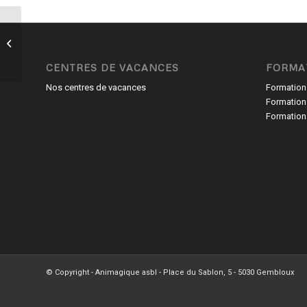
Pan, t’es mort
CENTRES DE VACANCES
FORMA
Nos centres de vacances
Formation
Formation
Formation
© Copyright - Animagique asbl - Place du Sablon, 5 - 5030 Gembloux