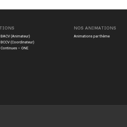
TIONS
NOS ANIMATIONS
 BACV (Animateur)
Animations par thème
 BCCV (Coordinateur)
 Continues – ONE