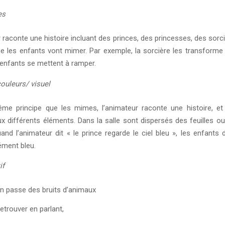
es
 raconte une histoire incluant des princes, des princesses, des sorci
e les enfants vont mimer. Par exemple, la sorcière les transforme 
 enfants se mettent à ramper.
couleurs/ visuel
me principe que les mimes, l’animateur raconte une histoire, e
x différents éléments. Dans la salle sont dispersés des feuilles o
and l’animateur dit « le prince regarde le ciel bleu », les enfants d
lément bleu.
if
on passe des bruits d’animaux
retrouver en parlant,