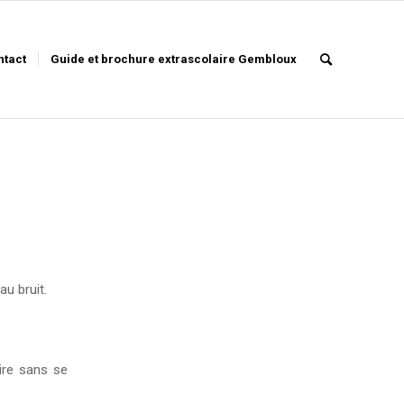
ntact
Guide et brochure extrascolaire Gembloux
au bruit.
dire sans se