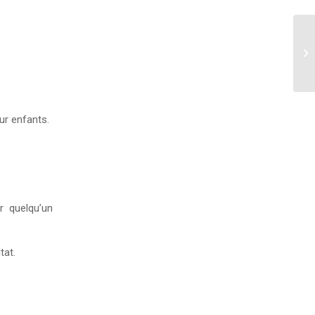
ur enfants.
r quelqu’un
tat.