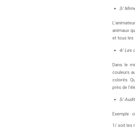
3/ Mim
L’animateur
animaux qu
et tous les
4/ Les 
Dans le mê
couleurs au
colorés. Qu
près de l’é
5/ Audit
Exemple : 
1/ soit les 