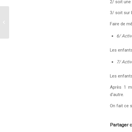
2/ soit une 
3/ soit sur
Chansons et comptines
Faire de mê
6/ Activ
Les enfants
7/ Activ
Les enfant
Après 1 mi
d’autre.
On fait ce s
Partager c