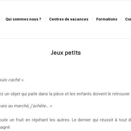
Qui sommes nous ?
Centres de vacances
Formations
Co
Jeux petits
suis caché ».
 un objet qui parle dans la pièce et les enfants doivent le retrouver 
vais au marché, j’achète… »
ute un fruit en répétant les autres. Le dernier qui réussit à tout 
gagné.