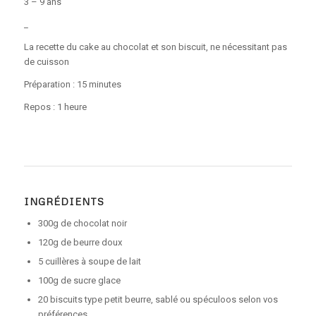
3 – 9 ans
_
La recette du cake au chocolat et son biscuit, ne nécessitant pas
de cuisson
Préparation : 15 minutes
Repos : 1 heure
INGRÉDIENTS
300g de chocolat noir
120g de beurre doux
5 cuillères à soupe de lait
100g de sucre glace
20 biscuits type petit beurre, sablé ou spéculoos selon vos
préférences