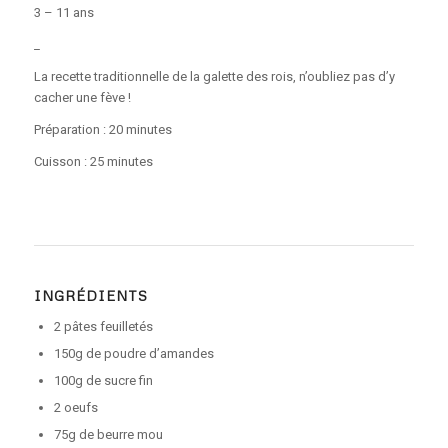
3 – 11 ans
_
La recette traditionnelle de la galette des rois, n’oubliez pas d’y
cacher une fève !
Préparation : 20 minutes
Cuisson : 25 minutes
INGRÉDIENTS
2 pâtes feuilletés
150g de poudre d’amandes
100g de sucre fin
2 oeufs
75g de beurre mou