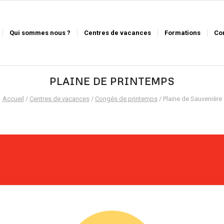
Qui sommes nous ?
Centres de vacances
Formations
Co
PLAINE DE PRINTEMPS
Accueil
/
Centres de vacances
/
Congés de printemps
/ Plaine de Sauvenière