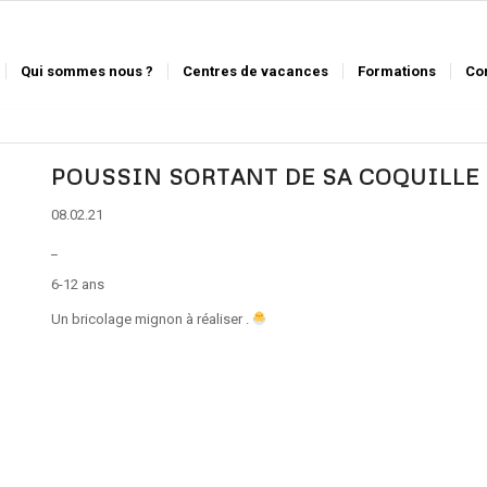
Qui sommes nous ?
Centres de vacances
Formations
Co
POUSSIN SORTANT DE SA COQUILLE
08.02.21
_
6-12 ans
Un bricolage mignon à réaliser .