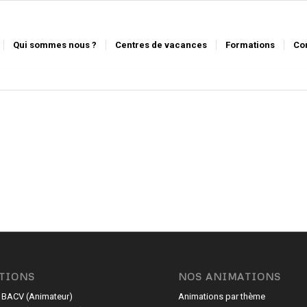
Qui sommes nous ?
Centres de vacances
Formations
Co
TIONS
NOS ANIMATIONS
 BACV (Animateur)
Animations par thème