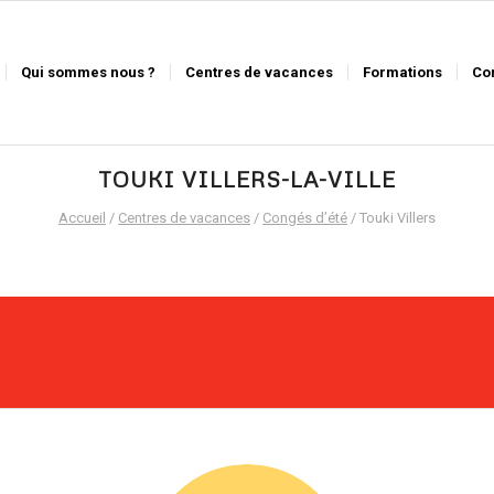
Qui sommes nous ?
Centres de vacances
Formations
Co
TOUKI VILLERS-LA-VILLE
Accueil
/
Centres de vacances
/
Congés d’été
/ Touki Villers