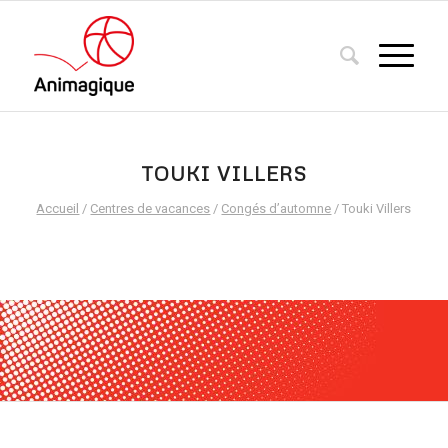
TOUKI VILLERS
Accueil
/
Centres de vacances
/
Congés d’automne
/ Touki Villers