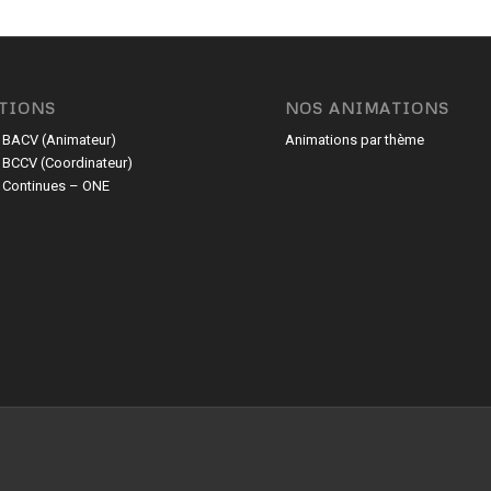
TIONS
NOS ANIMATIONS
 BACV (Animateur)
Animations par thème
 BCCV (Coordinateur)
 Continues – ONE