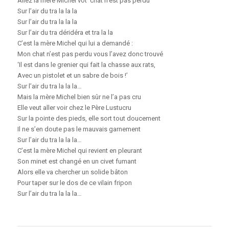
Allez la mère Michel vot’ chat n’est pas perdu
Sur l’air du tra la la la
Sur l’air du tra la la la
Sur l’air du tra déridéra et tra la la
C’est la mère Michel qui lui a demandé :
Mon chat n’est pas perdu vous l’avez donc trouvé
‘Il est dans le grenier qui fait la chasse aux rats,
Avec un pistolet et un sabre de bois !’
Sur l’air du tra la la la…
Mais la mère Michel bien sûr ne l’a pas cru
Elle veut aller voir chez le Père Lustucru
Sur la pointe des pieds, elle sort tout doucement
Il ne s’en doute pas le mauvais garnement
Sur l’air du tra la la la…
C’est la mère Michel qui revient en pleurant
Son minet est changé en un civet fumant
Alors elle va chercher un solide bâton
Pour taper sur le dos de ce vilain fripon
Sur l’air du tra la la la…