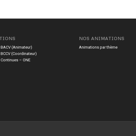
TIONS
NOS ANIMATIONS
 BACV (Animateur)
Animations par thème
 BCCV (Coordinateur)
 Continues – ONE