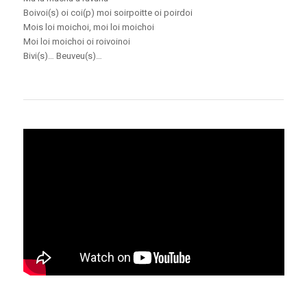
Boivoi(s) oi coi(p) moi soirpoitte oi poirdoi
Mois loi moichoi, moi loi moichoi
Moi loi moichoi oi roivoinoi
Bivi(s)… Beuveu(s)…