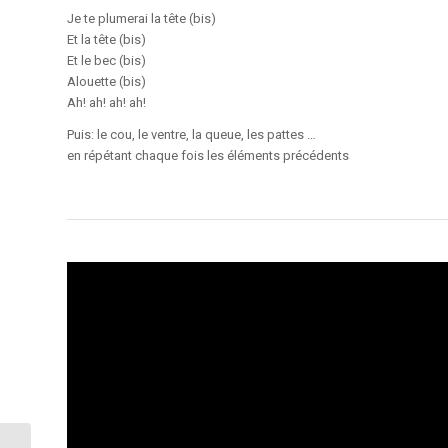
Je te plumerai la tête (bis)
Et la tête (bis)
Et le bec (bis)
Alouette (bis)
Ah! ah! ah! ah!
Puis: le cou, le ventre, la queue, les pattes …
en répétant chaque fois les éléments précédents